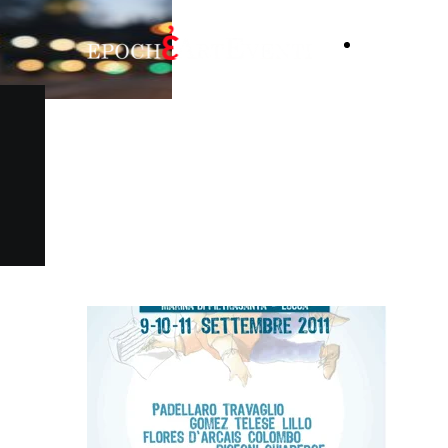
Chi
siamo
Epoché ArtEventi collabora
alla realizzazione delle feste
de Il Fatto Quotidiano